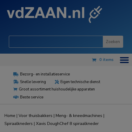
0 items
Bezorg- en installatieservice

Snelle levering
Eigen technische dienst


Groot assortiment huishoudelijke apparaten

Beste service

Home
|
Voor thuisbakkers
|
Meng- & kneedmachines
|
Spiraalkneders
| Xavis DoughChef 8 spiraalkneder