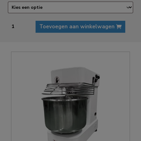
Xavis
Toevoegen aan winkelwagen
DoughChef
8
spiraalkneder
aantal