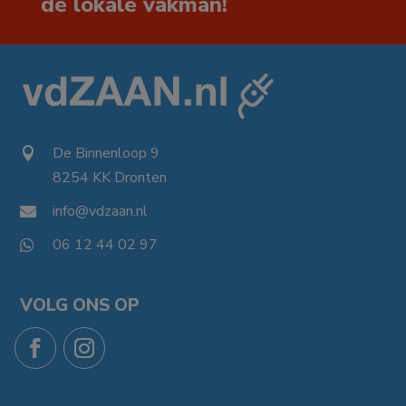
de lokale vakman!
De Binnenloop 9

8254 KK Dronten

info@vdzaan.nl

06 12 44 02 97

VOLG ONS OP