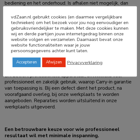
bediening en het onderhoud. Is afhalen niet mogelijk, dan
behoort persoonlijke levering op afspraak tot de
mogelijkheden. De kosten zijn afhankelijk van de afstand,
vdZaan.nl gebruikt cookies (en daarmee vergelijkbare
de omvang van de bestelling en eventuele aanvullende
technieken) om het bezoek voor jou nog eenvoudiger en
werkzaamheden.
gebruiksvriendelijker te maken. Met deze cookies kunnen
wij en derde partijen jouw internetgedrag binnen onze
Bij vdZAAN staan kwaliteit, vakkennis en persoonlijke
website volgen en verzamelen. Daarnaast bevat onze
website functionaliteiten waar je jouw
service centraal. Zo wordt niet alleen geïnvesteerd in
persoonsgegevens achter kunt laten.
professionele bakkerijapparatuur, maar ook in de zekerheid
van een specialist die vóór, tijdens én na de aankoop graag
Privacyverklaring
Accepteren
Afwijzen
meedenkt.
Dit betreft professionele apparatuur, ontwikkeld voor
professioneel en zakelijk gebruik, waarop Carry-in garantie
van toepassing is. Bij een defect dient het product, na
voorafgaand overleg, bij onze werkplaats te worden
aangeboden. Reparaties worden uitsluitend in onze
werkplaats uitgevoerd.
Een betrouwbare keuze voor wie professioneel
resultaat wil met minimale inspanning.