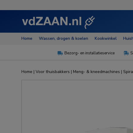
Home
Wassen, drogen & koelen
Kookwinkel
Huis
Bezorg- en installatieservice
S


Home
|
Voor thuisbakkers
|
Meng- & kneedmachines
|
Spir