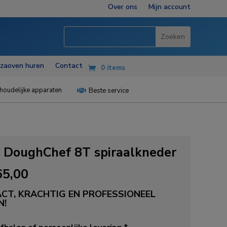
Over ons
Mijn account
zzaoven huren
Contact
0 items
houdelijke apparaten
Beste service

s DoughChef 8T spiraalkneder
65,00
CT, KRACHTIG EN PROFESSIONEEL
N!