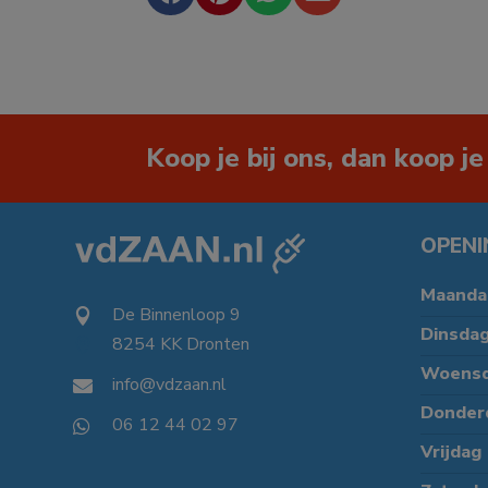
Koop je bij ons, dan koop je
OPENI
Maanda
De Binnenloop 9

Dinsda
8254 KK Dronten

Woens
info@vdzaan.nl

Donder
06 12 44 02 97

Vrijdag