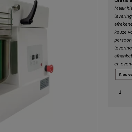
Gratis 
Maak hie
levering
afrekene
keuze vo
persoon
levering
afhankel
en even
Xavis
DoughCh
8T
spiraalk
aantal