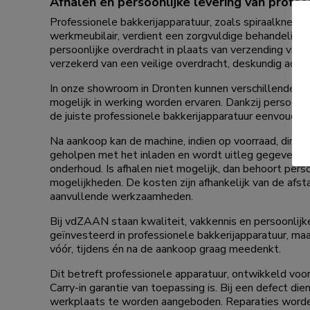
Afhalen en persoonlijke levering van profes
Professionele bakkerijapparatuur, zoals spiraalknede
werkmeubilair, verdient een zorgvuldige behandelin
persoonlijke overdracht in plaats van verzending via 
verzekerd van een veilige overdracht, deskundig advi
In onze showroom in Dronten kunnen verschillende m
mogelijk in werking worden ervaren. Dankzij persoonli
de juiste professionele bakkerijapparatuur eenvoudig
Na aankoop kan de machine, indien op voorraad, dir
geholpen met het inladen en wordt uitleg gegeven ov
onderhoud. Is afhalen niet mogelijk, dan behoort perso
mogelijkheden. De kosten zijn afhankelijk van de afs
aanvullende werkzaamheden.
Bij vdZAAN staan kwaliteit, vakkennis en persoonlijke
geïnvesteerd in professionele bakkerijapparatuur, maa
vóór, tijdens én na de aankoop graag meedenkt.
Dit betreft professionele apparatuur, ontwikkeld voor
Carry-in garantie van toepassing is. Bij een defect die
werkplaats te worden aangeboden. Reparaties worden