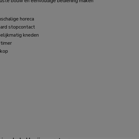
buuste bouw en eenvoudige bediening maken
nschalige horeca
aard stopcontact
gelijkmatig kneden
 timer
 kop