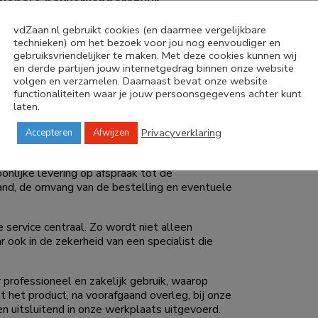
sionele bakkerijapparatuur
rs, stenenvloerovens, rijskasten en RVS
vdZaan.nl gebruikt cookies (en daarmee vergelijkbare
g. Daarom kiest vdZAAN bewust voor een
technieken) om het bezoek voor jou nog eenvoudiger en
een pakketdienst. Zo is iedere machine
gebruiksvriendelijker te maken. Met deze cookies kunnen wij
es en een zorgeloze ingebruikname.
en derde partijen jouw internetgedrag binnen onze website
volgen en verzamelen. Daarnaast bevat onze website
achines worden bekeken, vergeleken en waar
functionaliteiten waar je jouw persoonsgegevens achter kunt
jk advies en een uitgebreide toelichting wordt
laten.
 gekozen.
Privacyverklaring
Accepteren
Afwijzen
ect worden meegenomen. Uiteraard wordt
er de ingebruikname, bediening en het
onlijke levering op afspraak tot de
tand, de omvang van de bestelling en eventuele
 service centraal. Zo wordt niet alleen
r ook in de zekerheid van een specialist die
 professioneel en zakelijk gebruik, waarop
nt het product, na voorafgaand overleg, bij onze
 uitsluitend in onze werkplaats uitgevoerd.