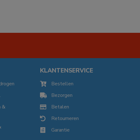
KLANTENSERVICE
drogen
Bestellen

l
Bezorgen

n &
Betalen

Retourneren

&
Garantie
