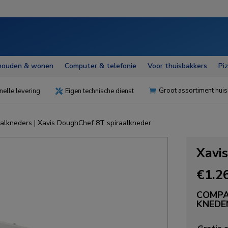
houden & wonen
Computer & telefonie
Voor thuisbakkers
Pi
Groot assortiment huis
nelle levering
Eigen technische dienst


aalkneders
| Xavis DoughChef 8T spiraalkneder
Xavi
€
1.2
COMPA
KNEDE