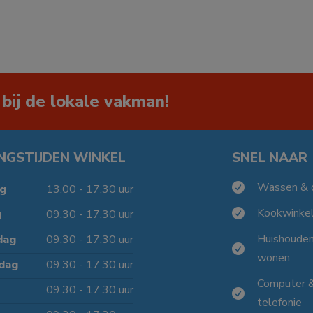
 bij de lokale vakman!
NGSTIJDEN WINKEL
SNEL NAAR
Wassen & 

g
13.00 - 17.30 uur
Kookwinke
g
09.30 - 17.30 uur

Huishoude
dag
09.30 - 17.30 uur

wonen
dag
09.30 - 17.30 uur
Computer 
09.30 - 17.30 uur

telefonie