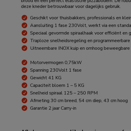
brood en een perfect elastische pizzabodem. De ro
deze kneder betrouwbaar voor dagelijks gebruik.
Geschikt voor thuisbakkers, professionals en klei
Aansluiting 1 fase 230Volt, werkt via een stand
Speciaal gevormde spiraalhaak voor efficiënt en 
Traploze snelheidsregeling en programmeerbare
Uitneembare INOX kuip en omhoog beweegbare
Motorvermogen 0,75kW
Spanning 230Volt 1 fase
Gewicht 41 KG
Capaciteit bloem 1 – 5 KG
Snelheid spiraal 125 – 250 RPM
Afmeting 30 cm breed, 54 cm diep, 43 cm hoog
Garantie 2 jaar Carry-in