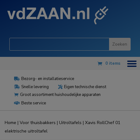
0 items
Bezorg- en installatieservice

Snelle levering
Eigen technische dienst


Groot assortiment huishoudelijke apparaten

Beste service

Home
|
Voor thuisbakkers
|
Uitroltafels
| Xavis RollChef 01
elektrische uitroltafel