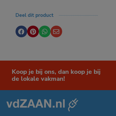
Deel dit product




Koop je bij ons, dan koop je bij
de lokale vakman!