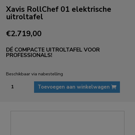
Xavis RollChef 01 elektrische
uitroltafel
€
2.719,00
DÉ COMPACTE UITROLTAFEL VOOR
PROFESSIONALS!
Beschikbaar via nabestelling
Xavis
Toevoegen aan winkelwagen
RollChef
01
elektrische
uitroltafel
aantal