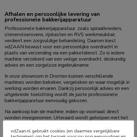
Afhalen en persoonlijke levering van
professionele bakkerijapparatuur
Professionele bakkerijapparatuur, zoals spiraalkneders,
stenenvloerovens, rijskasten en RVS werkmeubilair,
verdient een zorgvuldige behandeling. Daarom kiest
vdZAAN bewust voor een persoonlijke overdracht in
plaats van verzending via een pakketdienst. Zo is iedere
machine verzekerd van een veilige overdracht, deskundig
advies en een zorgeloze ingebruikname.
In onze showroom in Dronten kunnen verschillende
machines worden bekeken, vergeleken en waar mogelijk in
werking worden ervaren. Dankzij persoonlijk advies en een
uitgebreide toelichting wordt de juiste professionele
bakkerijapparatuur eenvoudig gekozen.
Na aankoop kan de machine, indien op voorraad, direct
worden meegenomen. Uiteraard wordt geholpen met het
inladen en wordt uitleg gegeven over de ingebruikname,
bediening en het onderhoud. Is afhalen niet mogelijk, dan
vdZaan.nl gebruikt cookies (en daarmee vergelijkbare
behoort persoonlijke levering op afspraak tot de
technieken) om het bezoek voor jou nog eenvoudiger en