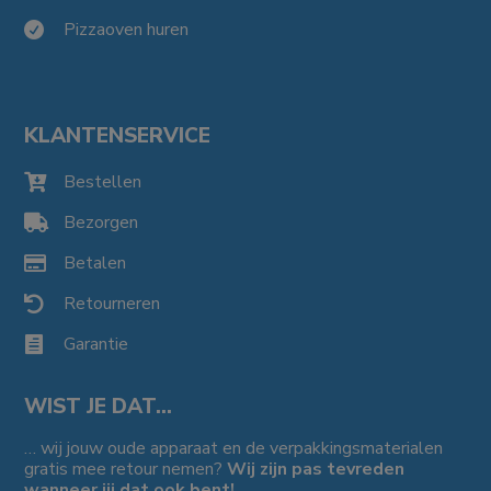
Pizzaoven huren

KLANTENSERVICE
Bestellen

Bezorgen

Betalen

Retourneren

Garantie

WIST JE DAT…
… wij jouw oude apparaat en de verpakkingsmaterialen
gratis mee retour nemen?
Wij zijn pas tevreden
wanneer jij dat ook bent!