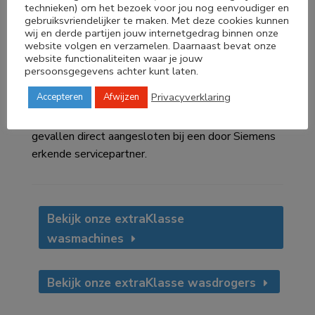
technieken) om het bezoek voor jou nog eenvoudiger en
gebruiksvriendelijker te maken. Met deze cookies kunnen
wij en derde partijen jouw internetgedrag binnen onze
Betrouwbare service
website volgen en verzamelen. Daarnaast bevat onze
website functionaliteiten waar je jouw
Siemens biedt graag het allerbeste. Wanneer je
persoonsgegevens achter kunt laten.
een apparaat uit het extraKlasse-assortiment
Privacyverklaring
Accepteren
Afwijzen
koopt, heb je de mogelijkheid tot een vakkundige
thuisbezorging en -installatie, en ben je in vele
gevallen direct aangesloten bij een door Siemens
erkende servicepartner.
Bekijk onze extraKlasse
wasmachines
Bekijk onze extraKlasse wasdrogers