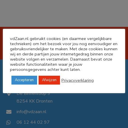
Koop je bij ons, dan koop je bij
vdZaan.nl gebruikt cookies (en daarmee vergelijkbare
technieken) om het bezoek voor jou nog eenvoudiger en
de lokale vakman!
gebruiksvriendelijker te maken. Met deze cookies kunnen
wij en derde partijen jouw internetgedrag binnen onze
website volgen en verzamelen. Daarnaast bevat onze
website functionaliteiten waar je jouw
persoonsgegevens achter kunt laten.
Privacyverklaring
Accepteren
Afwijzen
De Binnenloop 9

8254 KK Dronten

info@vdzaan.nl

06 12 44 02 97
