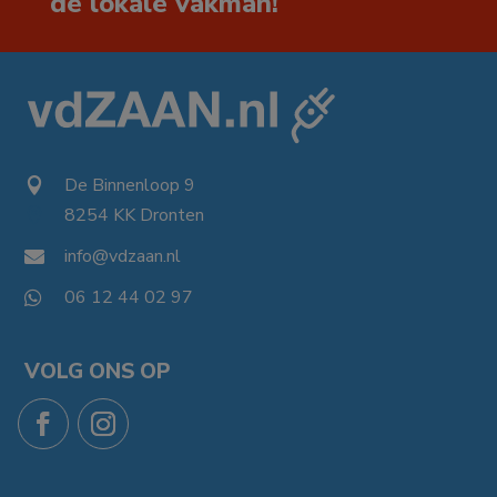
de lokale vakman!
De Binnenloop 9

8254 KK Dronten

info@vdzaan.nl

06 12 44 02 97

VOLG ONS OP