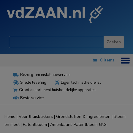
0 items
Bezorg- en installatieservice

Snelle levering
Eigen technische dienst


Groot assortiment huishoudelijke apparaten

Beste service

Home
|
Voor thuisbakkers
|
Grondstoffen & ingrediënten
|
Bloem
en meel
|
Patentbloem
| Amerikaans Patentbloem 5KG