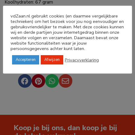
Koolhydraten: 67 gram
waarvan suikers: 1 gram
Eiwit: 14 gram
vdZaan.nl gebruikt cookies (en daarmee vergelijkbare
Zout: 0,5 gram
technieken) om het bezoek voor jou nog eenvoudiger en
gebruiksvriendelijker te maken. Met deze cookies kunnen
wij en derde partijen jouw internetgedrag binnen onze
website volgen en verzamelen. Daarnaast bevat onze
website functionaliteiten waar je jouw
persoonsgegevens achter kunt laten.
Privacyverklaring
Accepteren
Afwijzen
Deel dit product




Koop je bij ons, dan koop je bij