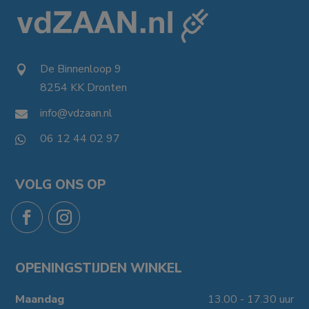
De Binnenloop 9

8254 KK Dronten

info@vdzaan.nl

06 12 44 02 97

VOLG ONS OP
OPENINGSTIJDEN WINKEL
Maandag
13.00 - 17.30 uur