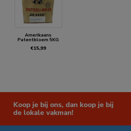
Amerikaans
Patentbloem 5KG
€
15,99
Koop je bij ons, dan koop je bij
de lokale vakman!