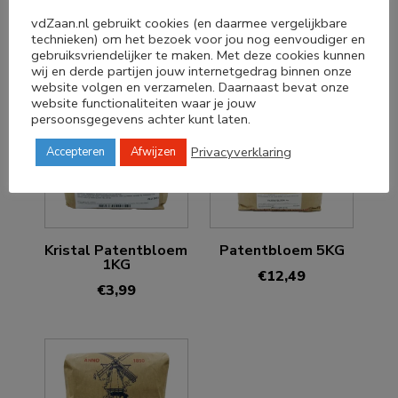
Patentbloem 1KG
€
3,39
vdZaan.nl gebruikt cookies (en daarmee vergelijkbare
€
3,59
technieken) om het bezoek voor jou nog eenvoudiger en
gebruiksvriendelijker te maken. Met deze cookies kunnen
wij en derde partijen jouw internetgedrag binnen onze
website volgen en verzamelen. Daarnaast bevat onze
website functionaliteiten waar je jouw
persoonsgegevens achter kunt laten.
Privacyverklaring
Accepteren
Afwijzen
Kristal Patentbloem
Patentbloem 5KG
1KG
€
12,49
€
3,99