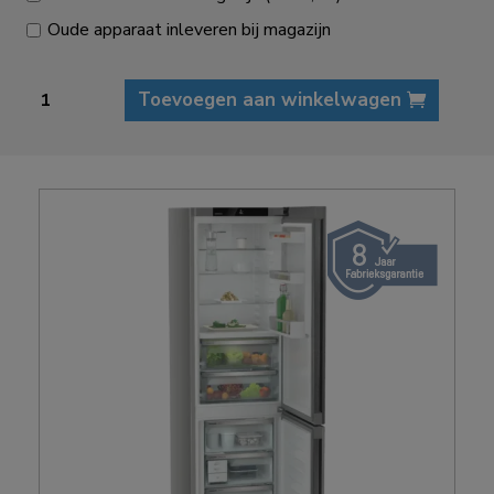
Oude apparaat inleveren bij magazijn
Liebherr
Toevoegen aan winkelwagen
CBNsda
5723
Plus
koel-
vriescombinatie
aantal