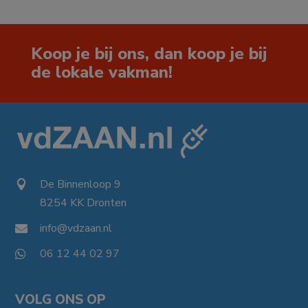
Koop je bij ons, dan koop je bij
de lokale vakman!
De Binnenloop 9

8254 KK Dronten

info@vdzaan.nl

06 12 44 02 97

VOLG ONS OP