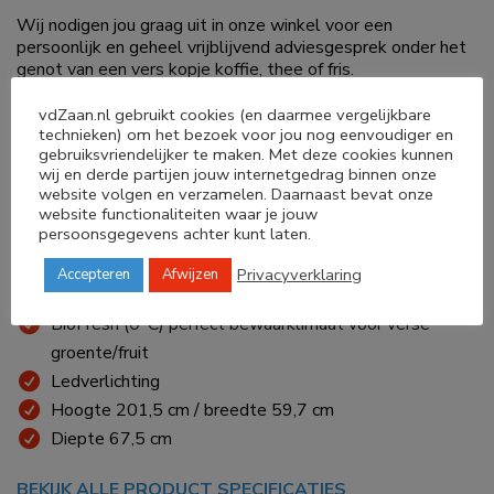
Wij nodigen jou graag uit in onze winkel voor een
persoonlijk en geheel vrijblijvend adviesgesprek onder het
genot van een vers kopje koffie, thee of fris.
Winkelen op afspraak? Plan hier je bezoek!
vdZaan.nl gebruikt cookies (en daarmee vergelijkbare
technieken) om het bezoek voor jou nog eenvoudiger en
258 liter koelen
gebruiksvriendelijker te maken. Met deze cookies kunnen
wij en derde partijen jouw internetgedrag binnen onze
103 liter vriezen
website volgen en verzamelen. Daarnaast bevat onze
Geschikt voor onverwarmde ruimtes (>0°C)
website functionaliteiten waar je jouw
persoonsgegevens achter kunt laten.
Energieverbruik 116kWh/annum
Geluidsniveau 33dB
Privacyverklaring
Accepteren
Afwijzen
GlassLine draagplateaus
BioFresh (0°C) perfect bewaarklimaat voor verse
groente/fruit
Ledverlichting
Hoogte 201,5 cm / breedte 59,7 cm
Diepte 67,5 cm
BEKIJK ALLE PRODUCT SPECIFICATIES