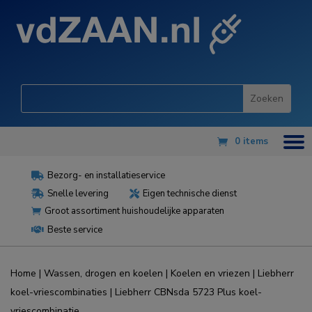
0 items
Bezorg- en installatieservice

Snelle levering
Eigen technische dienst


Groot assortiment huishoudelijke apparaten

Beste service

Home
|
Wassen, drogen en koelen
|
Koelen en vriezen
|
Liebherr
koel-vriescombinaties
| Liebherr CBNsda 5723 Plus koel-
vriescombinatie