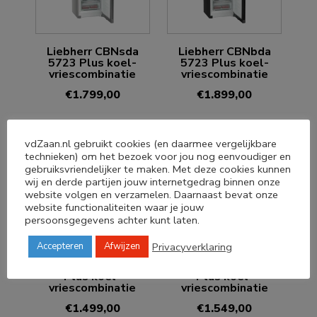
Liebherr CBNsda
Liebherr CBNbda
5723 Plus koel-
5723 Plus koel-
vriescombinatie
vriescombinatie
€
1.799,00
€
1.899,00
vdZaan.nl gebruikt cookies (en daarmee vergelijkbare
technieken) om het bezoek voor jou nog eenvoudiger en
gebruiksvriendelijker te maken. Met deze cookies kunnen
wij en derde partijen jouw internetgedrag binnen onze
website volgen en verzamelen. Daarnaast bevat onze
website functionaliteiten waar je jouw
persoonsgegevens achter kunt laten.
Privacyverklaring
Accepteren
Afwijzen
Liebherr CNsda 5723
Liebherr CNbda 5723
Plus koel-
Plus koel-
vriescombinatie
vriescombinatie
€
1.499,00
€
1.549,00