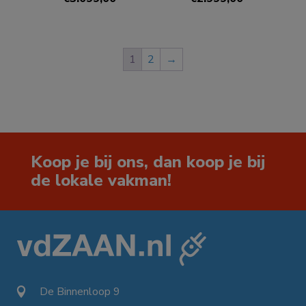
1
2
→
Koop je bij ons, dan koop je bij
de lokale vakman!
De Binnenloop 9
