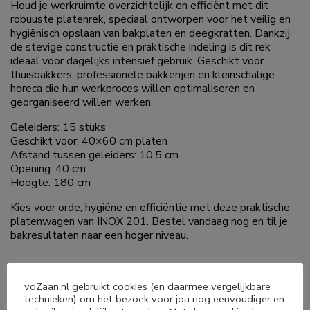
Houd je werkruimte overzichtelijk en efficiënt met dit
robuuste platenrek, speciaal ontworpen voor het veilig en
hygiënisch opslaan van bakplaten en deegkratten. Dankzij
de stevige constructie en praktische indeling is dit rek
ideaal voor dagelijks intensief gebruik. Geschikt voor
thuisbakkers, professionele bakkerijen en kleinschalige
horeca die hun werkproces willen optimaliseren en
georganiseerd willen werken.
Geleiders: 15 stuks
Geschikt voor: 40×60 cm platen
Afstand tussen geleiders: 10,5 cm
Opening: 40 cm
Hoogte: 180 cm
Kies voor orde, hygiëne en efficiëntie met deze praktische
platenwagen van INOX 201. Bestel vandaag nog en til je
bakresultaten naar een hoger niveau.
vdZaan.nl gebruikt cookies (en daarmee vergelijkbare
technieken) om het bezoek voor jou nog eenvoudiger en