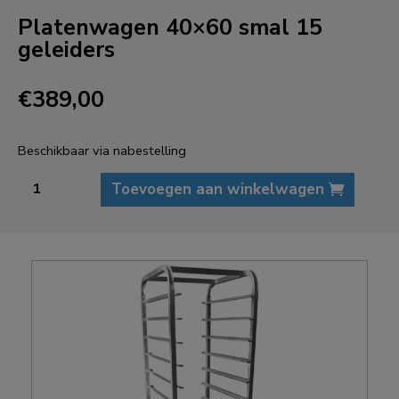
Platenwagen 40×60 smal 15
geleiders
€
389,00
Beschikbaar via nabestelling
Platenwagen
Toevoegen aan winkelwagen
40x60
smal
15
geleiders
aantal