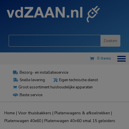
0 items
Bezorg- en installatieservice

Snelle levering
Eigen technische dienst


Groot assortiment huishoudelijke apparaten

Beste service

Home
|
Voor thuisbakkers
|
Platenwagens & afkoelrekken
|
Platenwagen 40x60
| Platenwagen 40×60 smal 15 geleiders