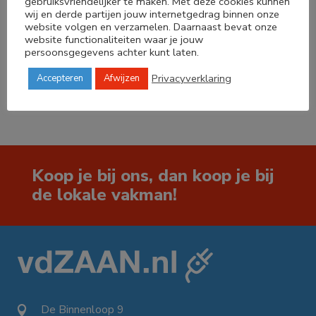
gebruiksvriendelijker te maken. Met deze cookies kunnen
wij en derde partijen jouw internetgedrag binnen onze
Deel dit product
website volgen en verzamelen. Daarnaast bevat onze
website functionaliteiten waar je jouw
persoonsgegevens achter kunt laten.




Privacyverklaring
Accepteren
Afwijzen
Koop je bij ons, dan koop je bij
de lokale vakman!
De Binnenloop 9
