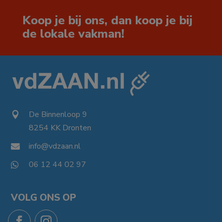
Koop je bij ons, dan koop je bij
de lokale vakman!
De Binnenloop 9

8254 KK Dronten

info@vdzaan.nl

06 12 44 02 97

VOLG ONS OP