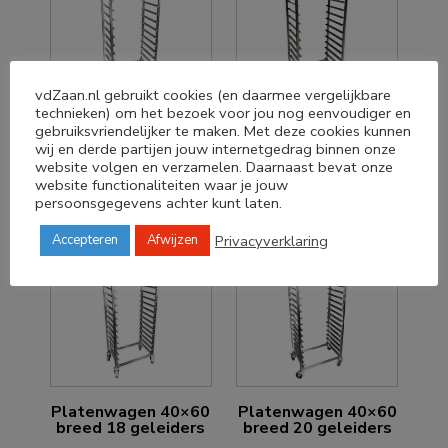
vdZaan.nl gebruikt cookies (en daarmee vergelijkbare
technieken) om het bezoek voor jou nog eenvoudiger en
Platenwagen 40×60
Platenwagen 40×60
gebruiksvriendelijker te maken. Met deze cookies kunnen
breed 15 geleiders
breed 16 geleiders
wij en derde partijen jouw internetgedrag binnen onze
website volgen en verzamelen. Daarnaast bevat onze
€
379,00
€
379,00
website functionaliteiten waar je jouw
persoonsgegevens achter kunt laten.
Privacyverklaring
Accepteren
Afwijzen
Platenwagen 40×60
Platenwagen 40×60
breed 18 geleiders
breed 20 geleiders