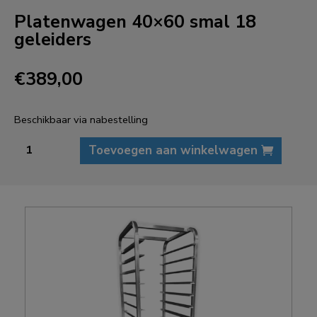
Platenwagen 40×60 smal 18
geleiders
€
389,00
Beschikbaar via nabestelling
Platenwagen
Toevoegen aan winkelwagen
40x60
smal
18
geleiders
aantal