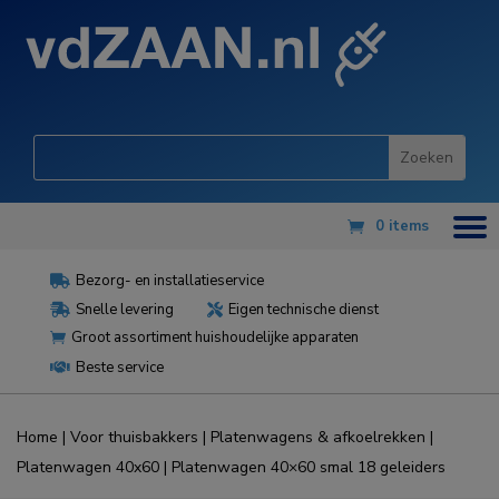
0 items
Bezorg- en installatieservice

Snelle levering
Eigen technische dienst


Groot assortiment huishoudelijke apparaten

Beste service

Home
|
Voor thuisbakkers
|
Platenwagens & afkoelrekken
|
Platenwagen 40x60
| Platenwagen 40×60 smal 18 geleiders