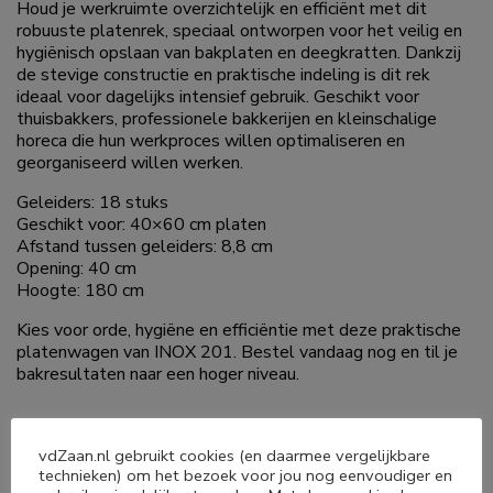
Houd je werkruimte overzichtelijk en efficiënt met dit
robuuste platenrek, speciaal ontworpen voor het veilig en
hygiënisch opslaan van bakplaten en deegkratten. Dankzij
de stevige constructie en praktische indeling is dit rek
ideaal voor dagelijks intensief gebruik. Geschikt voor
thuisbakkers, professionele bakkerijen en kleinschalige
horeca die hun werkproces willen optimaliseren en
georganiseerd willen werken.
Geleiders: 18 stuks
Geschikt voor: 40×60 cm platen
Afstand tussen geleiders: 8,8 cm
Opening: 40 cm
Hoogte: 180 cm
Kies voor orde, hygiëne en efficiëntie met deze praktische
platenwagen van INOX 201. Bestel vandaag nog en til je
bakresultaten naar een hoger niveau.
vdZaan.nl gebruikt cookies (en daarmee vergelijkbare
technieken) om het bezoek voor jou nog eenvoudiger en