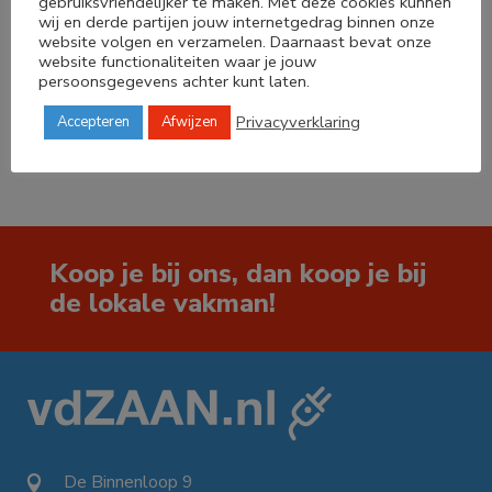
gebruiksvriendelijker te maken. Met deze cookies kunnen
wij en derde partijen jouw internetgedrag binnen onze
Deel dit product
website volgen en verzamelen. Daarnaast bevat onze
website functionaliteiten waar je jouw
persoonsgegevens achter kunt laten.




Privacyverklaring
Accepteren
Afwijzen
Koop je bij ons, dan koop je bij
de lokale vakman!
De Binnenloop 9
