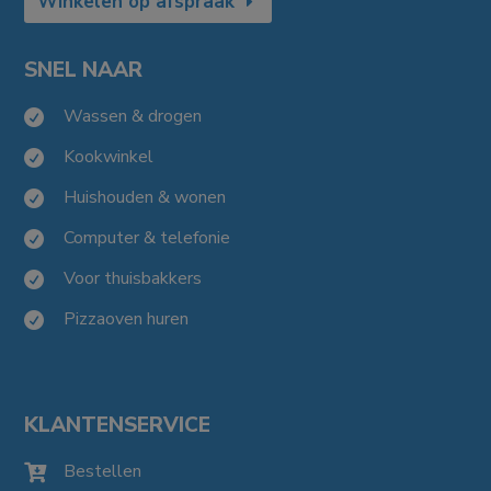
Winkelen op afspraak
SNEL NAAR
Wassen & drogen

Kookwinkel

Huishouden & wonen

Computer & telefonie

Voor thuisbakkers

Pizzaoven huren

KLANTENSERVICE
Bestellen
