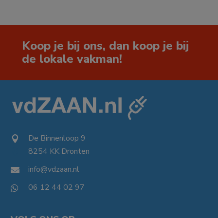
Koop je bij ons, dan koop je bij
de lokale vakman!
De Binnenloop 9

8254 KK Dronten

info@vdzaan.nl

06 12 44 02 97
