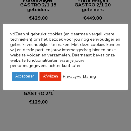
Platenwagen
Platenwagen
GASTRO 2/1 15
GASTRO 2/1 20
geleiders
geleiders
€
429,00
€
449,00
vdZaan.nl gebruikt cookies (en daarmee vergelijkbare
technieken) om het bezoek voor jou nog eenvoudiger en
gebruiksvriendelijker te maken. Met deze cookies kunnen
wij en derde partijen jouw internetgedrag binnen onze
website volgen en verzamelen. Daarnaast bevat onze
website functionaliteiten waar je jouw
persoonsgegevens achter kunt laten.
Privacyverklaring
Accepteren
Afwijzen
Hoes platenwagen
GASTRO 2/1
€
129,00