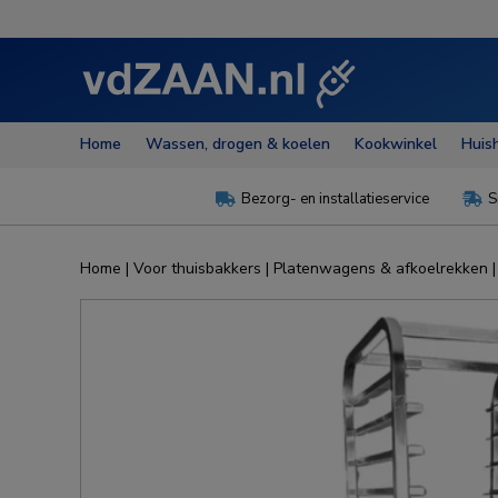
Home
Wassen, drogen & koelen
Kookwinkel
Huis
Bezorg- en installatieservice
S


Home
|
Voor thuisbakkers
|
Platenwagens & afkoelrekken