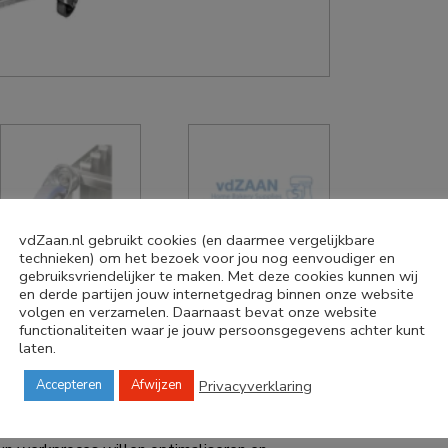
vdZaan.nl gebruikt cookies (en daarmee vergelijkbare
technieken) om het bezoek voor jou nog eenvoudiger en
gebruiksvriendelijker te maken. Met deze cookies kunnen wij
en derde partijen jouw internetgedrag binnen onze website
volgen en verzamelen. Daarnaast bevat onze website
functionaliteiten waar je jouw persoonsgegevens achter kunt
ders
laten.
wielen galva vork
Privacyverklaring
Accepteren
Afwijzen
t robuuste platenrek, speciaal ontworpen voor
gkratten. Dankzij de stevige constructie en
ensief gebruik. Geschikt voor thuisbakkers,