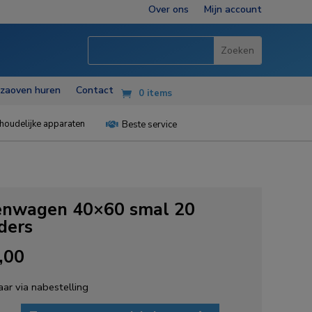
Over ons
Mijn account
zzaoven huren
Contact
0 items
houdelijke apparaten
Beste service

enwagen 40×60 smal 20
ders
,00
ar via nabestelling
agen