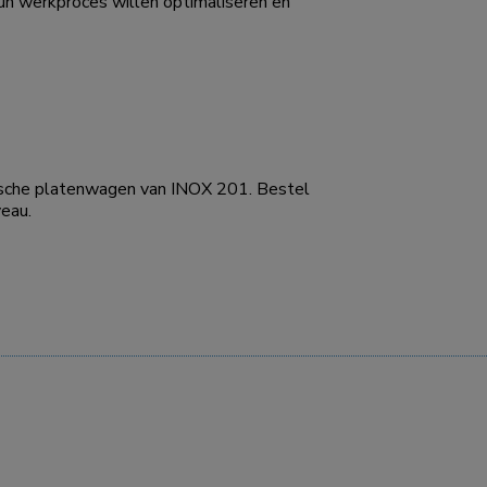
hun werkproces willen optimaliseren en
ktische platenwagen van INOX 201. Bestel
veau.