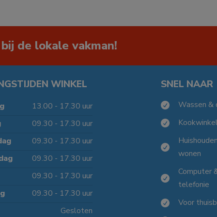
 bij de lokale vakman!
NGSTIJDEN WINKEL
SNEL NAAR
Wassen & 

g
13.00 - 17.30 uur
Kookwinke
g
09.30 - 17.30 uur

Huishoude
dag
09.30 - 17.30 uur

wonen
dag
09.30 - 17.30 uur
Computer 
09.30 - 17.30 uur

telefonie
ag
09.30 - 17.30 uur
Voor thuis

Gesloten