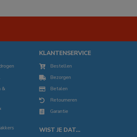
KLANTENSERVICE
drogen
Bestellen

l
Bezorgen

n &
Betalen

Retourneren

&
Garantie

bakkers
WIST JE DAT…