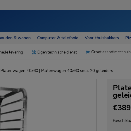
houden & wonen
Computer & telefonie
Voor thuisbakkers
Pi
Groot assortiment huis
nelle levering
Eigen technische dienst


|
Platenwagen 40x60
| Platenwagen 40×60 smal 20 geleiders
Plat
gelei
€
389
Beschikba
Platenw