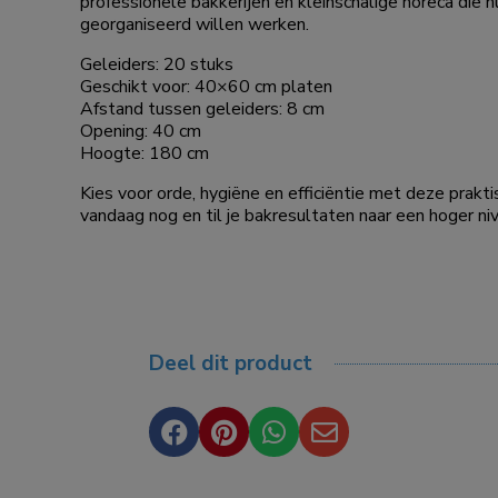
professionele bakkerijen en kleinschalige horeca die 
georganiseerd willen werken.
Geleiders: 20 stuks
Geschikt voor: 40×60 cm platen
Afstand tussen geleiders: 8 cm
Opening: 40 cm
Hoogte: 180 cm
Kies voor orde, hygiëne en efficiëntie met deze pra
vandaag nog en til je bakresultaten naar een hoger ni
Deel dit product



