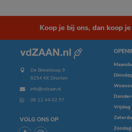
Koop je bij ons, dan koop je
OPENI
Maanda
De Binnenloop 9

Dinsda
8254 KK Dronten

Woens
info@vdzaan.nl

Donder
06 12 44 02 97

Vrijdag
Zaterd
VOLG ONS OP
Zondag