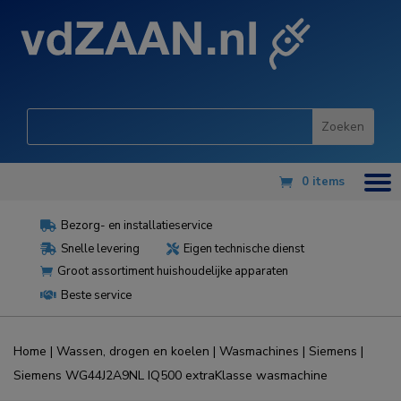
0 items
Bezorg- en installatieservice

Snelle levering
Eigen technische dienst


Groot assortiment huishoudelijke apparaten

Beste service

Home
|
Wassen, drogen en koelen
|
Wasmachines
|
Siemens
|
Siemens WG44J2A9NL IQ500 extraKlasse wasmachine