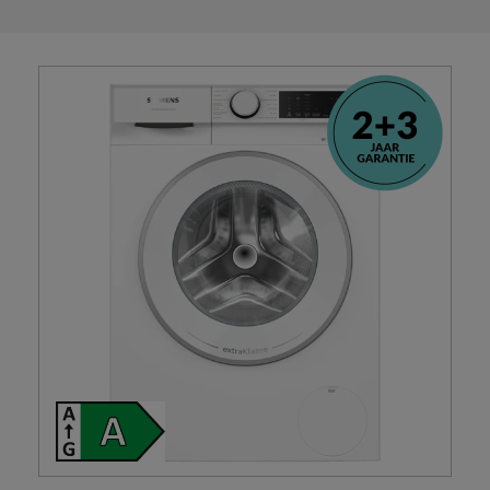
IQ500
extraKlasse
wasmachine
aantal