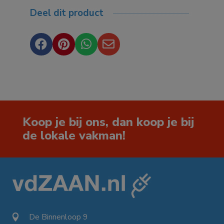
Deel dit product




Koop je bij ons, dan koop je bij
de lokale vakman!
De Binnenloop 9
