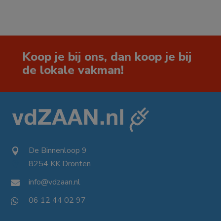
Koop je bij ons, dan koop je bij
de lokale vakman!
De Binnenloop 9

8254 KK Dronten

info@vdzaan.nl

06 12 44 02 97
