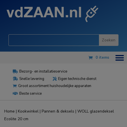
0 items
Bezorg- en installatieservice

Snelle levering
Eigen technische dienst


Groot assortiment huishoudelijke apparaten

Beste service

Home
|
Kookwinkel
|
Pannen & deksels
| WOLL glazendeksel
Ecolite 20 cm