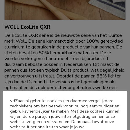
WOLL EcoLite QXR
De EcoLite QXR serie is de nieuwste serie van het Duitse
merk Woll. De serie kenmerkt zich door 100% gerecycled
aluminium te gebruiken in de productie van hun pannen. De
stelen bevatten 50% herbruikbare materialen. Deze
worden verkregen uit houtmeel – een bijproduct uit
duurzaam beboste bossen in Nedersaksen. Dit maakt de
pannen dus tot een typisch Duits product, wat degelijkheid
en vertrouwen uitstraalt. Doordat de pannen 35% lichter
zijn dan de Diamond Lite versies is het gebruiksgemak
optimaal en dus ook perfect voor gebruikers welke een
lichtere, maar oerdegelijke pan in huis willen hebben. De
verpakkingen zijn gemaakt van 100% gerecycled karton en
vdZaan.nl gebruikt cookies (en daarmee vergelijkbare
bedrukt met slechts één kleur milieuvriendelijke inkt. Koop
technieken) om het bezoek voor jou nog eenvoudiger en
je een pan uit de EcoLite QXR serie, dan ben je niet alleen
gebruiksvriendelijker te maken. Met deze cookies kunnen
wij en derde partijen jouw internetgedrag binnen onze
verzekerd van een fantastisch product, maar draag je ook je
website volgen en verzamelen. Daarnaast bevat onze
steentje bij aan het milieu.
website functionaliteiten waar je jouw