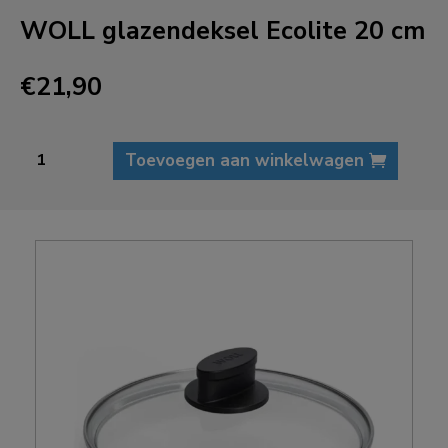
WOLL glazendeksel Ecolite 20 cm
€
21,90
WOLL
Toevoegen aan winkelwagen
glazendeksel
Ecolite
20
cm
aantal