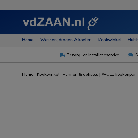
Home
Wassen, drogen & koelen
Kookwinkel
Huis
Bezorg- en installatieservice
S


Home
|
Kookwinkel
|
Pannen & deksels
| WOLL koekenpan 