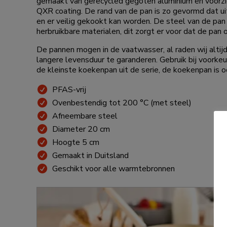
gemaakt van gerecycled gegoten aluminium en voorzie
QXR coating. De rand van de pan is zo gevormd dat u
en er veilig gekookt kan worden. De steel van de p
herbruikbare materialen, dit zorgt er voor dat de pan
De pannen mogen in de vaatwasser, al raden wij alti
langere levensduur te garanderen. Gebruik bij voorke
de kleinste koekenpan uit de serie, de koekenpan is o
PFAS-vrij
Ovenbestendig tot 200 °C (met steel)
Afneembare steel
Diameter 20 cm
Hoogte 5 cm
Gemaakt in Duitsland
Geschikt voor alle warmtebronnen