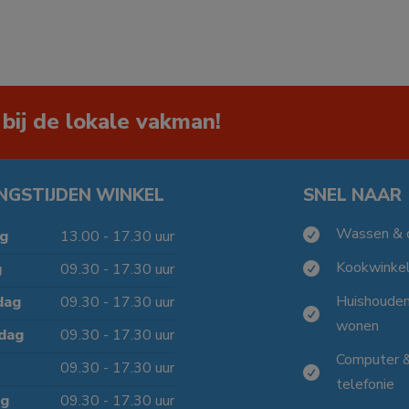
 bij de lokale vakman!
NGSTIJDEN WINKEL
SNEL NAAR
Wassen & 

g
13.00 - 17.30 uur
Kookwinke
g
09.30 - 17.30 uur

Huishoude
dag
09.30 - 17.30 uur

wonen
dag
09.30 - 17.30 uur
Computer 
09.30 - 17.30 uur

telefonie
ag
09.30 - 17.30 uur