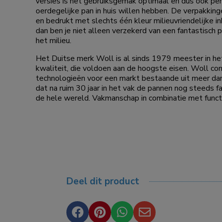
versies is het gebruiksgemak optimaal en dus ook per
oerdegelijke pan in huis willen hebben. De verpakki
en bedrukt met slechts één kleur milieuvriendelijke in
dan ben je niet alleen verzekerd van een fantastisch p
het milieu.
Het Duitse merk Woll is al sinds 1979 meester in he
kwaliteit, die voldoen aan de hoogste eisen. Woll co
technologieën voor een markt bestaande uit meer dan 
dat na ruim 30 jaar in het vak de pannen nog steeds fa
de hele wereld. Vakmanschap in combinatie met functi
Deel dit product



