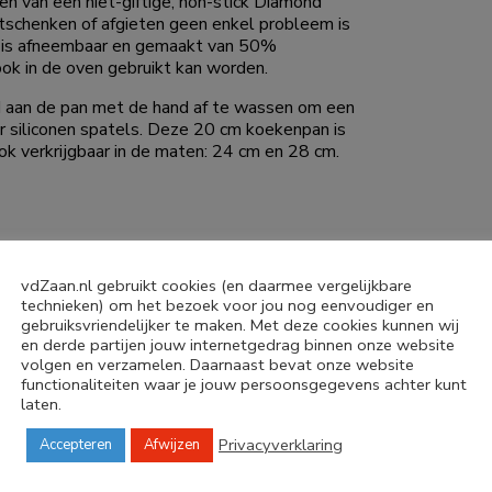
n van een niet-giftige, non-stick Diamond
itschenken of afgieten geen enkel probleem is
an is afneembaar en gemaakt van 50%
 ook in de oven gebruikt kan worden.
jd aan de pan met de hand af te wassen om een
ur siliconen spatels. Deze 20 cm koekenpan is
ok verkrijgbaar in de maten: 24 cm en 28 cm.
vdZaan.nl gebruikt cookies (en daarmee vergelijkbare
technieken) om het bezoek voor jou nog eenvoudiger en
gebruiksvriendelijker te maken. Met deze cookies kunnen wij
en derde partijen jouw internetgedrag binnen onze website
volgen en verzamelen. Daarnaast bevat onze website
functionaliteiten waar je jouw persoonsgegevens achter kunt
laten.
Privacyverklaring
Accepteren
Afwijzen