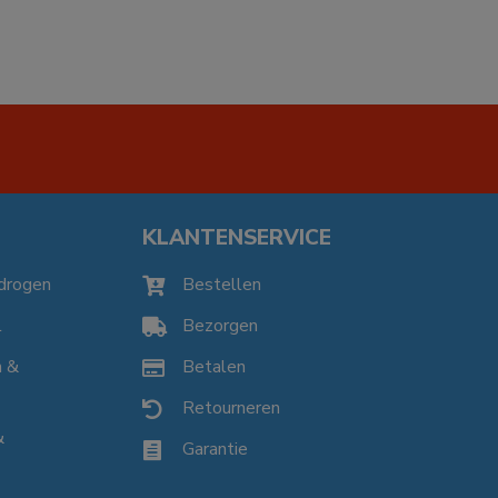
KLANTENSERVICE
drogen
Bestellen

l
Bezorgen

n &
Betalen

Retourneren

&
Garantie
