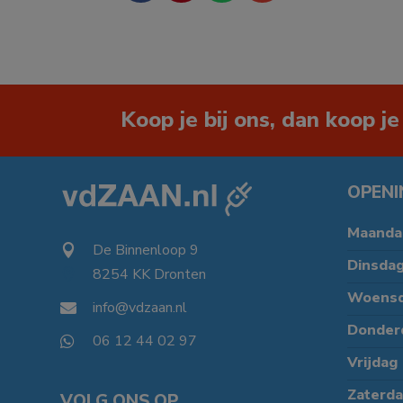
Koop je bij ons, dan koop je
OPENI
Maanda
De Binnenloop 9

Dinsda
8254 KK Dronten

Woens
info@vdzaan.nl

Donder
06 12 44 02 97

Vrijdag
Zaterd
VOLG ONS OP