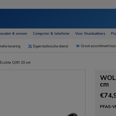
houden & wonen
Computer & telefonie
Voor thuisbakkers
Pi
Groot assortiment huis
nelle levering
Eigen technische dienst


Ecolite QXR 20 cm
WOLL
cm
€
74,
PFAS-VR