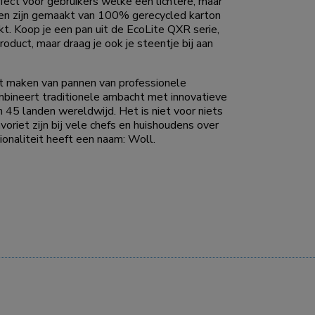
fect voor gebruikers welke een lichtere, maar
ngen zijn gemaakt van 100% gerecycled karton
kt. Koop je een pan uit de EcoLite QXR serie,
roduct, maar draag je ook je steentje bij aan
t maken van pannen van professionele
mbineert traditionele ambacht met innovatieve
45 landen wereldwijd. Het is niet voor niets
voriet zijn bij vele chefs en huishoudens over
onaliteit heeft een naam: Woll.