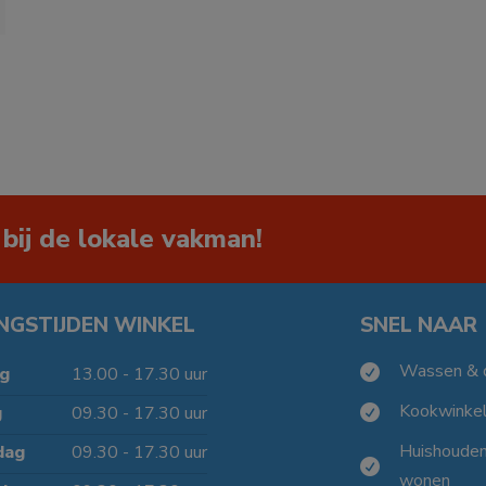
 bij de lokale vakman!
NGSTIJDEN WINKEL
SNEL NAAR
Wassen & 

g
13.00 - 17.30 uur
Kookwinke
g
09.30 - 17.30 uur

Huishoude
dag
09.30 - 17.30 uur

wonen