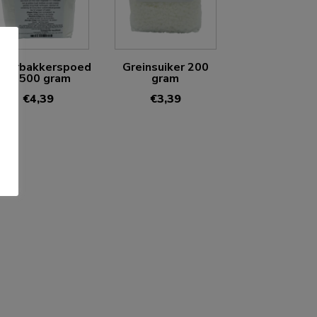
ikerbakkerspoed
Greinsuiker 200
er 500 gram
gram
€
4,39
€
3,39