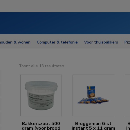
houden & wonen
Computer & telefonie
Voor thuisbakkers
Pi
Toont alle 13 resultaten
Bakkerszout 500
Bruggeman Gist
gram (voor brood
instant 5 x 11 gram
i