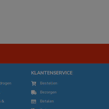
KLANTENSERVICE
drogen
Bestellen

l
Bezorgen

n &
Betalen
