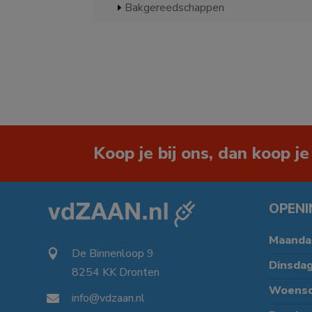
Bakgereedschappen
Koop je bij ons, dan koop je
OPENI
Maanda
De Binnenloop 9

Dinsda
8254 KK Dronten

Woens
info@vdzaan.nl
