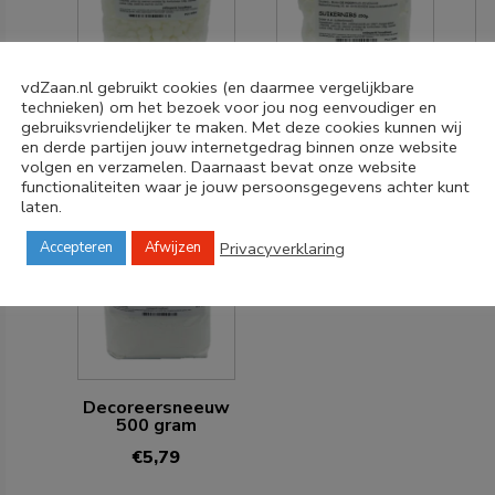
vdZaan.nl gebruikt cookies (en daarmee vergelijkbare
Suikernibs klein
Suikernibs groot
Su
technieken) om het bezoek voor jou nog eenvoudiger en
250 gram
250 gram
gebruiksvriendelijker te maken. Met deze cookies kunnen wij
en derde partijen jouw internetgedrag binnen onze website
€
3,59
€
3,59
volgen en verzamelen. Daarnaast bevat onze website
functionaliteiten waar je jouw persoonsgegevens achter kunt
laten.
Privacyverklaring
Accepteren
Afwijzen
Decoreersneeuw
500 gram
€
5,79