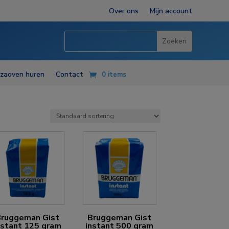
Over ons
Mijn account
zzaoven huren
Contact
0 items
Bruggeman Gist
Bruggeman Gist
nstant 125 gram
instant 500 gram