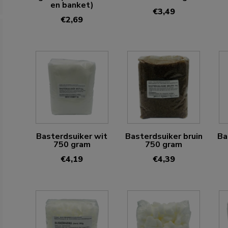
en banket)
€
3,49
€
2,69
Basterdsuiker wit
Basterdsuiker bruin
Ba
750 gram
750 gram
€
4,19
€
4,39