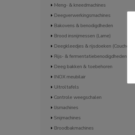
Meng- & kneedmachines
Deegverwerkingsmachines
Bakovens & benodigdheden
Brood insnijmessen (Lame)
Deegkleedjes & rijsdoeken (Couche)
Rijs- & fermentatiebenodigdheden
Deeg bakken & toebehoren
INOX meubilair
Uitroltafels
Controle weegschalen
IJsmachines
Snijmachines
Broodbakmachines