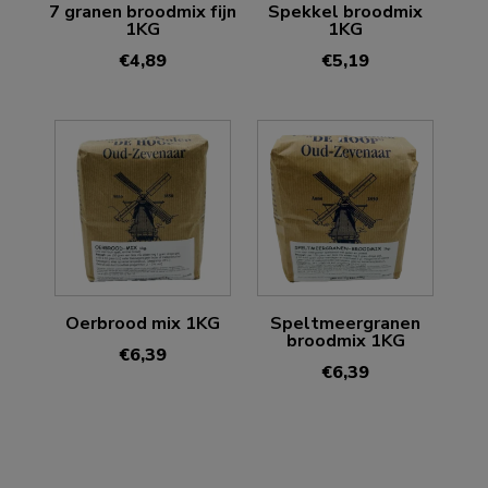
7 granen broodmix fijn
Spekkel broodmix
1KG
1KG
€
4,89
€
5,19
Oerbrood mix 1KG
Speltmeergranen
broodmix 1KG
€
6,39
€
6,39