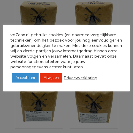
vdZaan.nl gebruikt cookies (en daarmee vergelijkbare
technieken) om het bezoek voor jou nog eenvoudiger en
gebruiksvriendelijker te maken. Met deze cookies kunnen
wij en derde partijen jouw internetgedrag binnen onze
Jan en Jet broodmix
Bread Pitt broodmix
1KG
1KG
website volgen en verzamelen. Daarnaast bevat onze
website functionaliteiten waar je jouw
€
5,59
€
5,39
persoonsgegevens achter kunt laten.
Privacyverklaring
Accepteren
Afwijzen