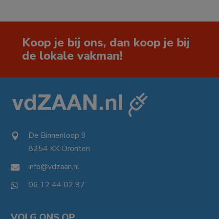
Koop je bij ons, dan koop je bij
de lokale vakman!
De Binnenloop 9

8254 KK Dronten

info@vdzaan.nl

06 12 44 02 97

VOLG ONS OP